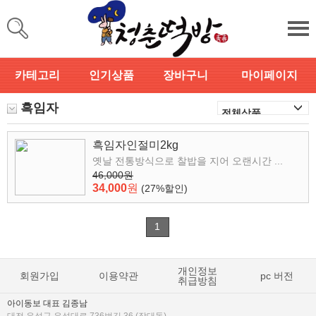
카테고리
인기상품
장바구니
마이페이지
흑임자
흑임자인절미2kg
옛날 전통방식으로 찰밥을 지어 오랜시간 ...
46,000원
34,000
원
(27%할인)
1
개인정보
회원가입
이용약관
pc 버전
취급방침
아이동보 대표 김종남