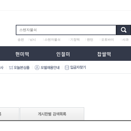
송편
l
낚시
l
스텐자물쇠
l
기정떡
l
랜턴
l
오토바이
l
사과