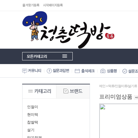
메인
>
떡류/인절미류/설기류
프리미엄상품
인절미
현미떡
찹쌀떡
설기
앙꼬절편