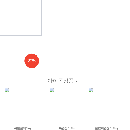
20%
아이콘상품
쑥인절미 1kg
쑥인절미 1kg
단호박인절미 1kg