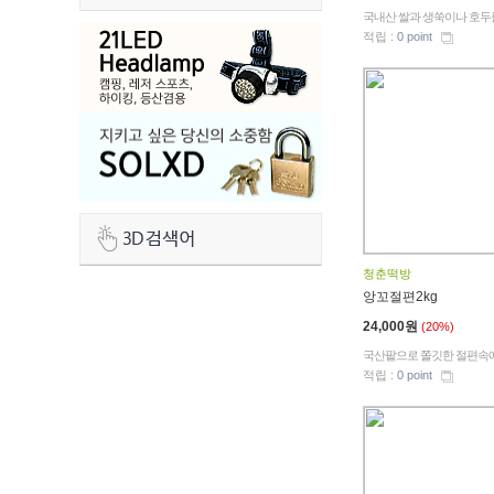
국내산 쌀과 생쑥이나 호두를 
적립 :
0 point
청춘떡방
앙꼬절편2kg
24,000원
(20%)
국산팥으로 쫄깃한 절편속에 
적립 :
0 point