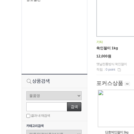
기타
쑥인절미 1kg
12,000원
옛날전통방식 쑥인절미
적립 :
0 point
포커스상품
결과 내 재검색
단호박인절미 1kg