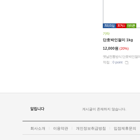
기타
단호박인절미 1kg
12,000원
(20%)
옛날전통방식 단호박인절
적립 :
0 point
게시글이 존재하지 않습니다.
회사소개
l
이용약관
l
개인정보취급방침
l
입점제휴문의