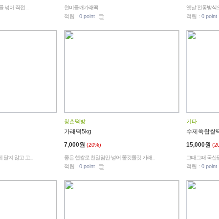
넣어 직접 ...
현미들깨가래떡
옛날 전통방식으로
적립 :
0 point
적립 :
0 point
청춘떡방
기타
가래떡5kg
수제쑥찹쌀떡(
7,000원
15,000원
(20%)
(2
달지 않고 고...
좋은 햅쌀로 천일염만 넣어 쫄깃쫄깃 가래...
그때그때 국산팥
적립 :
0 point
적립 :
0 point