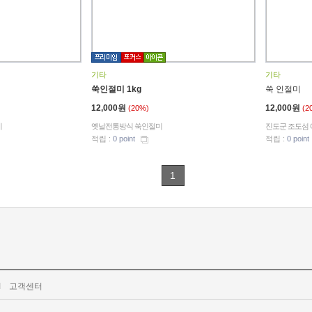
기타
기타
쑥인절미 1kg
쑥 인절미
12,000원
12,000원
(20%)
(2
미
옛날전통방식 쑥인절미
진도군 조도섬 에
적립 :
0 point
적립 :
0 point
1
l
고객센터