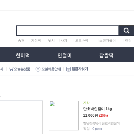
송편
l
기정떡
l
낚시
l
사과
l
오토바이
l
스텐자물쇠
l
랜턴
기타
단호박인절미 1kg
12,000원
(20%)
옛날전통방식 단호박인절미
적립 :
0 point